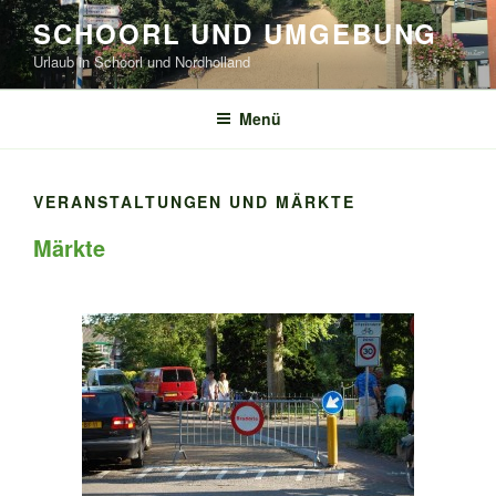
Zum
SCHOORL UND UMGEBUNG
Inhalt
Urlaub in Schoorl und Nordholland
springen
Menü
VERANSTALTUNGEN UND MÄRKTE
Märkte